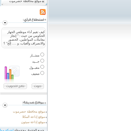
موقع محافظة حضرموت
كيف تقيم أداء موظفي الجهاز
الحكومي من حيث : " إنجاز
معاملات المواطنين، الحضور
والانصراف والغياب، و ..... إلخ" ؟
ممتـــاز
جـــيد
مقبــول
ضعيف
موقع محافظة حضرموت
موقع إذاعة المكلا
موقع إذاعة سيئون
جميع الحقوق محفوظة
لشبكة مو