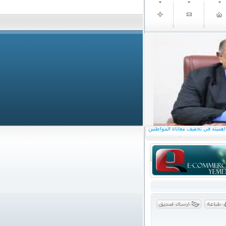
 حضرموت يثمّن الدعم السعودي
 أهميته في تخفيف معاناة المواطنين
شي يطلع من وزير الأوقاف على
ناء حضرموت واليمن عامة
سية والشعب بعيد الأضحى المبارك
أمن ومواجهة التحديات الخدمية