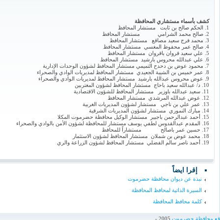
كشف بأسماء مستشاري المحافظة
1. الحكم صالح بن ثابت مستشار المحافظ
2. صالح محمد الشرامي مستشار المحافظ
3. محمد فرج سعيد مصاقع مستشار المحافظ
4. صالح عمر محفوظ المغسي مستشار المحافظ
5. علي سعيد قروان باقروان مستشار المحافظ
6. علي عبدالله محروس بارشيد مستشار المحافظ
7. محمود عوض بن دحدح التميمي مستشار المحافظ لشؤون الوحدات الإدارية
8. عمر خميس بن الشيبة الجعيدي مستشار المحافظ لمديريات الوادي والصحراء
9. عوض محروس عبدالله بارشيد مستشار المحافظ لمديريات الوادي والصحراء
10. د/ عبدالله سعيد باحاج مستشار المحافظ لشؤون المغتربين
11. سعيد عبدالله باوزير مستشار المحافظ للشؤون الاقتصادية
12. عوض عبدالله المرشدي مستشار المحافظ
13. عمر علي بن ناجي مستشار لشؤون المديريات الغربية
14. مبارك النموري مستشار لشؤون المديريات الشرقية
15. أحمد عبدالرحمن باجبير مستشار الوكيل محافظة حضرموت المكلا
16. المقدم عبدالقدوس لطفي يوسف مستشار للمحافظة لشؤون الأمن بالوادي والصحراء
17. حسين عمر باصالح مستشاراً للمحافظ
18. محمد عوض بن شملان مستشار المحافظ لشؤون الاستثمار
19. أحمد ناصر سالم الفضلي مستشار المحافظ لشؤون الزراعة والري
إقرا ايضاً
نبذة عن ديوان محافظة حضرموت
السيرة الذاتية لمحافظ المحافظة
كلمة محافظ المحافظة
اقع محافظة حضرموت
2005 -