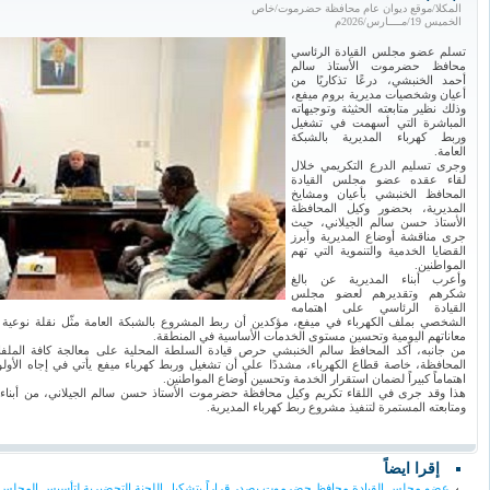
المكلا/موقع ديوان عام محافظة حضرموت/خاص
الخميس 19/مــــارس/2026م
تسلم عضو مجلس القيادة الرئاسي
محافظ حضرموت الأستاذ سالم
أحمد الخنبشي، درعًا تذكاريًا من
أعيان وشخصيات مديرية بروم ميفع،
وذلك نظير متابعته الحثيثة وتوجيهاته
المباشرة التي أسهمت في تشغيل
وربط كهرباء المديرية بالشبكة
العامة.
وجرى تسليم الدرع التكريمي خلال
لقاء عقده عضو مجلس القيادة
المحافظ الخنبشي بأعيان ومشايخ
المديرية، بحضور وكيل المحافظة
الأستاذ حسن سالم الجيلاني، حيث
جرى مناقشة أوضاع المديرية وأبرز
القضايا الخدمية والتنموية التي تهم
المواطنين.
وأعرب أبناء المديرية عن بالغ
شكرهم وتقديرهم لعضو مجلس
القيادة الرئاسي على اهتمامه
الشخصي بملف الكهرباء في ميفع، مؤكدين أن ربط المشروع بالشبكة العامة مثّل نقلة نوع
معاناتهم اليومية وتحسين مستوى الخدمات الأساسية في المنطقة.
من جانبه، أكد المحافظ سالم الخنبشي حرص قيادة السلطة المحلية على معالجة كافة المل
المحافظة، خاصة قطاع الكهرباء، مشددًا على أن تشغيل وربط كهرباء ميفع يأتي في إجاه الأولوي
اهتماماً كبيراً لضمان استقرار الخدمة وتحسين أوضاع المواطنين.
هذا وقد جرى في اللقاء تكريم وكيل محافظة حضرموت الأستاذ حسن سالم الجيلاني، من أبناء 
ومتابعته المستمرة لتنفيذ مشروع ربط كهرباء المديرية.
إقرا ايضاً
عضو مجلس القيادة محافظ حضرموت يصدر قراراً بتشكيل اللجنة التحضيرية لتأسيس المجلس 