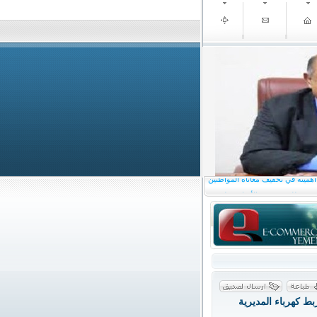
 حضرموت يثمّن الدعم السعودي
 أهميته في تخفيف معاناة المواطنين
شي يطلع من وزير الأوقاف على
ناء حضرموت واليمن عامة
سية والشعب بعيد الأضحى المبارك
أمن ومواجهة التحديات الخدمية
بط كهرباء المديرية