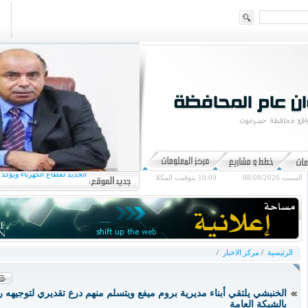
عضو مجلس القيادة محافظ
الجديد لقطاع الكهرباء ويؤكد
السبت 08/08/2026
10:09
بتوقيت المكلا
عضو مجلس القيادة الخنب
أوضاع الحجاج من أب
الخنبشي يهنئ القيادة السيا
ويؤكد المضي في ترسيخ ال
الرئيسية
/
مركز الاخبار
/
الخنبشي يلتقي أبناء مديرية بروم ميفع ويتسلم منهم درع تقديري لتوجيهه ر
بالشبكة العامة