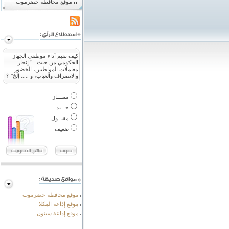
موقع محافظة حضرموت
كيف تقيم أداء موظفي الجهاز
الحكومي من حيث : " إنجاز
معاملات المواطنين، الحضور
والانصراف والغياب، و ..... إلخ" ؟
ممتـــاز
جـــيد
مقبــول
ضعيف
موقع محافظة حضرموت
موقع إذاعة المكلا
موقع إذاعة سيئون