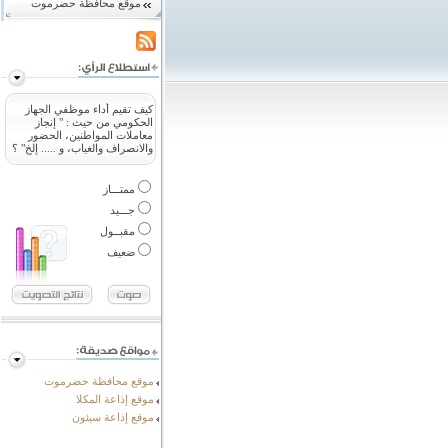
موقع محافظة حضرموت
كيف تقيم أداء موظفي الجهاز
الحكومي من حيث : " إنجاز
معاملات المواطنين، الحضور
والانصراف والغياب، و ..... إلخ" ؟
ممتـــاز
جـــيد
مقبــول
ضعيف
موقع محافظة حضرموت
موقع إذاعة المكلا
موقع إذاعة سيئون