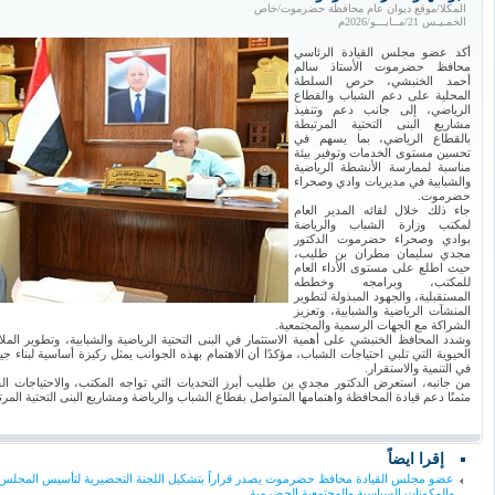
المكلا/موقع ديوان عام محافظة حضرموت/خاص
الخمـيـس 21/مــايـــو/2026م
أكد عضو مجلس القيادة الرئاسي
محافظ حضرموت الأستاذ سالم
أحمد الخنبشي، حرص السلطة
المحلية على دعم الشباب والقطاع
الرياضي، إلى جانب دعم وتنفيذ
مشاريع البنى التحتية المرتبطة
بالقطاع الرياضي، بما يسهم في
تحسين مستوى الخدمات وتوفير بيئة
مناسبة لممارسة الأنشطة الرياضية
والشبابية في مديريات وادي وصحراء
حضرموت.
جاء ذلك خلال لقائه المدير العام
لمكتب وزارة الشباب والرياضة
بوادي وصحراء حضرموت الدكتور
مجدي سليمان مطران بن طليب،
حيث اطلع على مستوى الأداء العام
للمكتب، وبرامجه وخططه
المستقبلية، والجهود المبذولة لتطوير
المنشآت الرياضية والشبابية، وتعزيز
الشراكة مع الجهات الرسمية والمجتمعية.
وشدد المحافظ الخنبشي على أهمية الاستثمار في البنى التحتية الرياضية والشبابية، وتطوير المل
الحيوية التي تلبي احتياجات الشباب، مؤكدًا أن الاهتمام بهذه الجوانب يمثل ركيزة أساسية لبناء ج
في التنمية والاستقرار.
من جانبه، استعرض الدكتور مجدي بن طليب أبرز التحديات التي تواجه المكتب، والاحتياجات القا
مثمنًا دعم قيادة المحافظة واهتمامها المتواصل بقطاع الشباب والرياضة ومشاريع البنى التحتية المرت
إقرا ايضاً
عضو مجلس القيادة محافظ حضرموت يصدر قراراً بتشكيل اللجنة التحضيرية لتأسيس المجلس 
والمكونات السياسية والمجتمعية الحضرمية