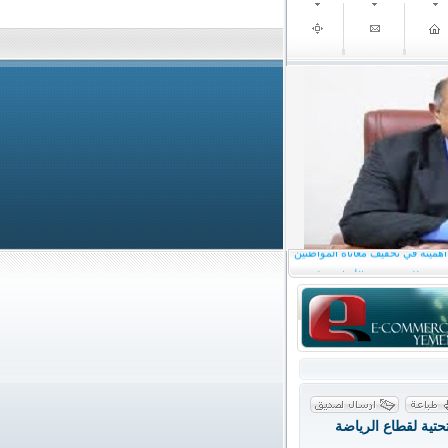
 حضرموت يثمّن الدعم السعودي
 أهميته في تخفيف معاناة المواطنين
شي يطلع من وزير الأوقاف على
ناء حضرموت واليمن عامة
سية والشعب بعيد الأضحى المبارك
أمن ومواجهة التحديات الخدمية
تية لقطاع الرياضة